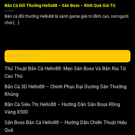
Bắn Cá Đổi Thưởng Hello88 – Săn Boss – Rinh Quà Giá Trị
Bắn cá đổi thưởng Hello88 là sảnh game giải trí đỉnh cao, nơi người
chơi [...]
BÀI VIẾT MỚI
Thủ Thuật Bắn Cá Hello88: Mẹo Săn Boss Và Bắn Ria Từ
Cao Thủ
Bắn Cá 3D Hello88 – Chinh Phục Đại Dương Săn Thưởng
Khủng
Bắn Cá Siêu Thị Hello88 – Hướng Dẫn Săn Boss Rồng
Vàng X500
Săn Boss Bắn Cá Hello88 – Hướng Dẫn Chiến Thuật Hiệu
Quả