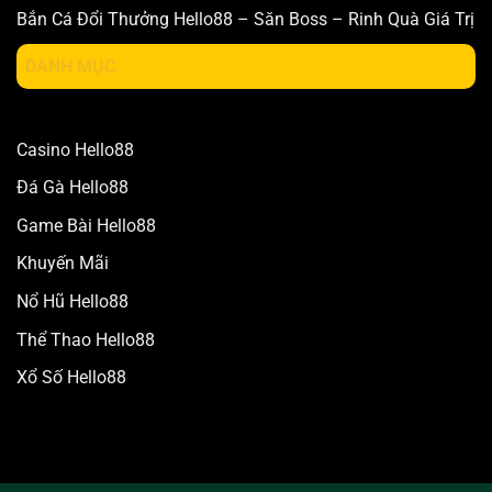
Bắn Cá Đổi Thưởng Hello88 – Săn Boss – Rinh Quà Giá Trị
DANH MỤC
Bắn Cá Hello88
Casino Hello88
Đá Gà Hello88
Game Bài Hello88
Khuyến Mãi
Nổ Hũ Hello88
Thể Thao Hello88
Xổ Số Hello88