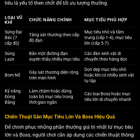
tiêu là yếu tố then chốt để tối ưu lượng thưởng.
LOẠI VŨ
CHỨC NĂNG CHÍNH
MỤC TIÊU PHÙ HỢP
KHÍ
Súng Đại
Mục tiêu nhỏ và tầm
Tăng sát thương theo cấp
Bác (7
trung (cấp 1-4), mục tiêu
độ đạn
cấp độ)
lớn (cấp 5-7)
Súng
Bắn một đường đạn
Các đàn sinh vật di
Laze
xuyên thấu nhiều mục tiêu
chuyển theo hàng dọc
Dọn dẹp mục tiêu nhỏ
Gây sát thương diện rộng
Bom Nổ
hoặc khi có nhiều sinh vật
trên màn hình
tụ tập
Kỹ năng
Làm chậm hoặc dừng
Các loại Boss hoặc mục
Đóng
toàn bộ mục tiêu trong
tiêu lớn di chuyển nhanh
Băng
thời gian ngắn
Chiến Thuật Săn Mục Tiêu Lớn Và Boss Hiệu Quả
Để chinh phục những phần thưởng giá trị nhất từ mục tiêu
lớn và Boss, người chơi cần áp dụng các chiến thuật thông