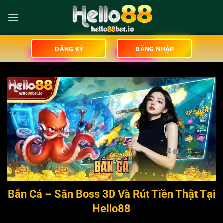
Bỏ
qua
nội
dung
ĐĂNG KÝ
ĐĂNG NHẬP
Bắn Cá – Săn Boss 3D Và Rút Tiền Thật Tại
Hello88