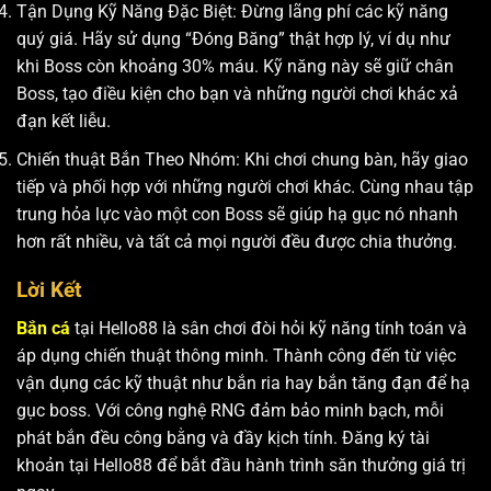
Tận Dụng Kỹ Năng Đặc Biệt: Đừng lãng phí các kỹ năng
quý giá. Hãy sử dụng “Đóng Băng” thật hợp lý, ví dụ như
khi Boss còn khoảng 30% máu. Kỹ năng này sẽ giữ chân
Boss, tạo điều kiện cho bạn và những người chơi khác xả
đạn kết liễu.
Chiến thuật Bắn Theo Nhóm: Khi chơi chung bàn, hãy giao
tiếp và phối hợp với những người chơi khác. Cùng nhau tập
trung hỏa lực vào một con Boss sẽ giúp hạ gục nó nhanh
hơn rất nhiều, và tất cả mọi người đều được chia thưởng.
Lời Kết
Bắn cá
tại Hello88 là sân chơi đòi hỏi kỹ năng tính toán và
áp dụng chiến thuật thông minh. Thành công đến từ việc
vận dụng các kỹ thuật như bắn ria hay bắn tăng đạn để hạ
gục boss. Với công nghệ RNG đảm bảo minh bạch, mỗi
phát bắn đều công bằng và đầy kịch tính. Đăng ký tài
khoản tại Hello88 để bắt đầu hành trình săn thưởng giá trị