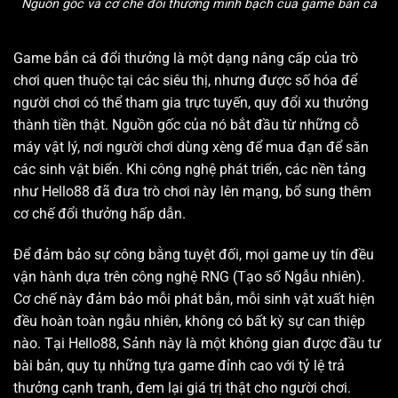
Nguồn gốc và cơ chế đổi thưởng minh bạch của game bắn cá
Game bắn cá đổi thưởng là một dạng nâng cấp của trò
chơi quen thuộc tại các siêu thị, nhưng được số hóa để
người chơi có thể tham gia trực tuyến, quy đổi xu thưởng
thành tiền thật. Nguồn gốc của nó bắt đầu từ những cỗ
máy vật lý, nơi người chơi dùng xèng để mua đạn để săn
các sinh vật biển. Khi công nghệ phát triển, các nền tảng
như Hello88 đã đưa trò chơi này lên mạng, bổ sung thêm
cơ chế đổi thưởng hấp dẫn.
Để đảm bảo sự công bằng tuyệt đối, mọi game uy tín đều
vận hành dựa trên công nghệ RNG (Tạo số Ngẫu nhiên).
Cơ chế này đảm bảo mỗi phát bắn, mỗi sinh vật xuất hiện
đều hoàn toàn ngẫu nhiên, không có bất kỳ sự can thiệp
nào. Tại Hello88, Sảnh này là một không gian được đầu tư
bài bản, quy tụ những tựa game đỉnh cao với tỷ lệ trả
thưởng cạnh tranh, đem lại giá trị thật cho người chơi.