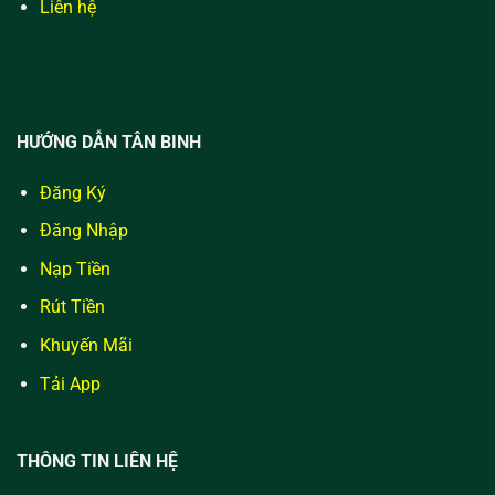
Liên hệ
HƯỚNG DẪN TÂN BINH
Đăng Ký
Đăng Nhập
Nạp Tiền
Rút Tiền
Khuyến Mãi
Tải App
THÔNG TIN LIÊN HỆ