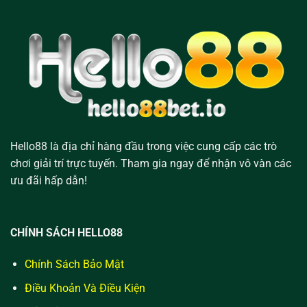
Hello88 là địa chỉ hàng đầu trong việc cung cấp các trò
chơi giải trí trực tuyến. Tham gia ngay để nhận vô vàn các
ưu đãi hấp dẫn!
CHÍNH SÁCH HELLO88
Chính Sách Bảo Mật
Điều Khoản Và Điều Kiện