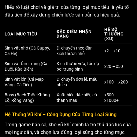
Hiểu rõ luật chơi và giá trị của từng loại mục tiêu là yếu tố
đầu tiên để xây dựng chiến lược săn bắn cá hiệu quả.
HỆ SỐ
ĐẶC ĐIỂM NHẬN
LOẠI MỤC TIÊU
THƯỞNG
DẠNG
(XU)
Sinh vật nhỏ (Cá Guppy,
Di chuyển theo đàn,
x2 – x10
Cá Hề)
kích thước nhỏ
Sinh vật tầm trung (Cá
Kích thước vừa, tốc độ
x20 – x50
Đuối, Rùa Biển)
bơi trung bình
Sinh vật lớn (Cá Mập
Di chuyển đơn lẻ, máu
x100 – x200
Vàng, Cá Tiên)
nhiều
Boss (Bạch Tuộc Khổng
Xuất hiện đặc biệt, có
x500 –
Lồ, Rồng Vàng)
thanh máu
x1000+
Hệ Thống Vũ Khí – Công Dụng Của Từng Loại Súng
Trong game bắn cá, kho vũ khí chính là trợ thủ đắc lực của
mọi ngư dân, và chọn lựa đúng loại súng cho từng mục