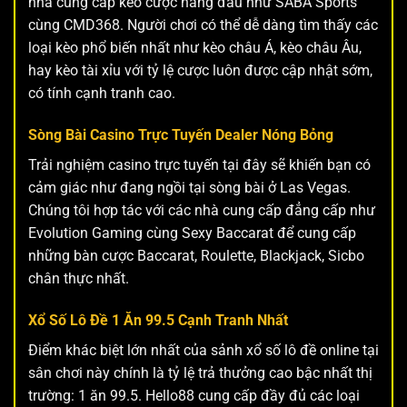
nhà cung cấp kèo cược hàng đầu như SABA Sports
cùng CMD368. Người chơi có thể dễ dàng tìm thấy các
loại kèo phổ biến nhất như kèo châu Á, kèo châu Âu,
hay kèo tài xỉu với tỷ lệ cược luôn được cập nhật sớm,
có tính cạnh tranh cao.
Sòng Bài Casino Trực Tuyến Dealer Nóng Bỏng
Trải nghiệm casino trực tuyến tại đây sẽ khiến bạn có
cảm giác như đang ngồi tại sòng bài ở Las Vegas.
Chúng tôi hợp tác với các nhà cung cấp đẳng cấp như
Evolution Gaming cùng Sexy Baccarat để cung cấp
những bàn cược Baccarat, Roulette, Blackjack, Sicbo
chân thực nhất.
Xổ Số Lô Đề 1 Ăn 99.5 Cạnh Tranh Nhất
Điểm khác biệt lớn nhất của sảnh xổ số lô đề online tại
sân chơi này chính là tỷ lệ trả thưởng cao bậc nhất thị
trường: 1 ăn 99.5. Hello88 cung cấp đầy đủ các loại