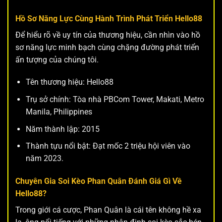
Hồ Sơ Năng Lực Cùng Hành Trình Phát Triển Hello88
Để hiểu rõ về uy tín của thương hiệu, cần nhìn vào hồ
sơ năng lực minh bạch cùng chặng đường phát triển
ấn tượng của chúng tôi.
Tên thương hiệu: Hello88
Trụ sở chính: Tòa nhà PBCom Tower, Makati, Metro
Manila, Philippines
Năm thành lập: 2015
Thành tựu nổi bật: Đạt mốc 2 triệu hội viên vào
năm 2023.
Chuyên Gia Soi Kèo Phan Quân Đánh Giá Gì Về
Hello88?
Trong giới cá cược, Phan Quân là cái tên không hề xa