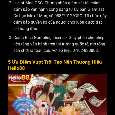
Isle of Man GSC: Chứng nhận giám sát tài chính,
đảm bảo vận hành công bằng từ Ủy ban Giám sát
Cờ bạc Isle of Man, số 088/2012/GSC. Tổ chức này
đảm bảo quyền lợi của người chơi luôn được đặt
lên hàng đầu.
Costa Rica Gambling License: Giấy phép cho phép
nền tảng vận hành trên thị trường quốc tế, mở rộng
sân chơi ra toàn cầu, với số hiệu 3-102-888888.
5 Ưu Điểm Vượt Trội Tạo Nên Thương Hiệu
Hello88