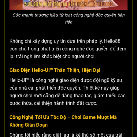
Sức mạnh thương hiệu từ loạt công nghệ độc quyền tiên
tiến
Không chỉ xây dựng uy tín dựa trên pháp lý, Hello88
còn chú trọng phát triển công nghệ độc quyền để đem
lại trải nghiệm khác biệt cho người chơi.
Giao Diện Hello-UI™ Thân Thiện, Hiện Đại
Hello-UI™ là công nghệ giao diện được đội ngũ kỹ sư
của nhà cái phát triển độc quyền. Thiết kế này giúp
người chơi mới cũng dễ dàng thao tác, giảm thiểu các
bước thừa, cải thiện hành trình đặt cược.
Công Nghệ Tối Ưu Tốc Độ – Chơi Game Mượt Mà
Không Gián Đoạn
Chúng tôi hiểu rằng giật lag là kẻ thù số một của trải