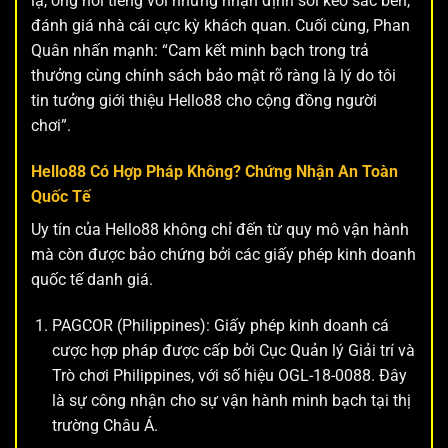
lạ, ông nổi tiếng với những nhận định soi kèo sắc bén,
đánh giá nhà cái cực kỳ khách quan. Cuối cùng, Phan
Quân nhấn mạnh: “Cam kết minh bạch trong trả
thưởng cùng chính sách bảo mật rõ ràng là lý do tôi
tin tưởng giới thiệu Hello88 cho cộng đồng người
chơi”.
Hello88 Có Hợp Pháp Không? Chứng Nhận An Toàn
Quốc Tế
Uy tín của Hello88 không chỉ đến từ quy mô vận hành
mà còn được bảo chứng bởi các giấy phép kinh doanh
quốc tế danh giá.
PAGCOR (Philippines): Giấy phép kinh doanh cá
cược hợp pháp được cấp bởi Cục Quản lý Giải trí và
Trò chơi Philippines, với số hiệu OGL-18-0088. Đây
là sự công nhận cho sự vận hành minh bạch tại thị
trường Châu Á.