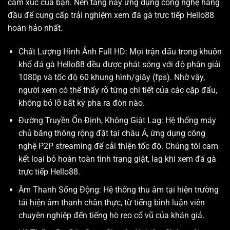
cảm xúc của bạn. Nền tảng này ứng dụng công nghệ hàng
đầu để cung cấp trải nghiệm xem đá gà trực tiếp Hello88
hoàn hảo nhất.
Chất Lượng Hình Ảnh Full HD: Mọi trận đấu trong khuôn
khổ đá gà Hello88 đều được phát sóng với độ phân giải
1080p và tốc độ 60 khung hình/giây (fps). Nhờ vậy,
người xem có thể thấy rõ từng chi tiết của các cặp đấu,
không bỏ lỡ bất kỳ pha ra đòn nào.
Đường Truyền Ổn Định, Không Giật Lag: Hệ thống máy
chủ băng thông rộng đặt tại châu Á, ứng dụng công
nghệ P2P streaming để cải thiện tốc độ. Chúng tôi cam
kết loại bỏ hoàn toàn tình trạng giật, lag khi xem đá gà
trực tiếp Hello88.
Âm Thanh Sống Động: Hệ thống thu âm tại hiện trường
tái hiện âm thanh chân thực, từ tiếng bình luận viên
chuyên nghiệp đến tiếng hò reo cổ vũ của khán giả.