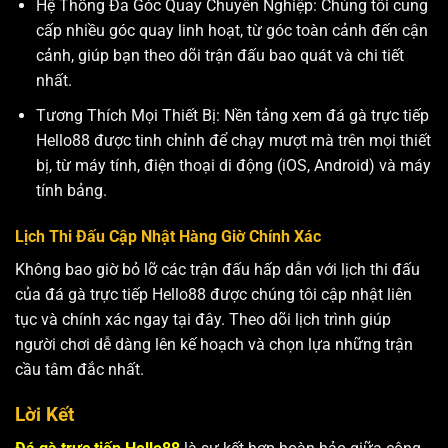
Hệ Thống Đa Góc Quay Chuyên Nghiệp: Chúng tôi cung
cấp nhiều góc quay linh hoạt, từ góc toàn cảnh đến cận
cảnh, giúp bạn theo dõi trận đấu bao quát và chi tiết
nhất.
Tương Thích Mọi Thiết Bị: Nền tảng xem đá gà trực tiếp
Hello88 được tinh chỉnh để chạy mượt mà trên mọi thiết
bị, từ máy tính, điện thoại di động (iOS, Android) và máy
tính bảng.
Lịch Thi Đấu Cập Nhật Hàng Giờ Chính Xác
Không bao giờ bỏ lỡ các trận đấu hấp dẫn với lịch thi đấu
của đá gà trực tiếp Hello88 được chúng tôi cập nhật liên
tục và chính xác ngay tại đây. Theo dõi lịch trình giúp
người chơi dễ dàng lên kế hoạch và chọn lựa những trận
cầu tâm đắc nhất.
Lời Kết